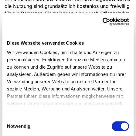
die Nutzung sind grundsätzlich kostenlos und freiwillig
für die Besucher. Sie zeichnen sich durch Offenheit für
alle Kinder und Jugendlichen aus. Somit stehen die
Angebote unabhängig von formalen Bedingungen wie
Nationalität, Herkunft, sozialem Status,
Religionszugehörigkeiten oder Behinderungen allen
Diese Webseite verwendet Cookies
Interessierten offen. Darüber hinaus ist der Jugendtreff
Wir verwenden Cookies, um Inhalte und Anzeigen zu
weder kommerziell, parteipolitisch oder ideologisch
personalisieren, Funktionen für soziale Medien anbieten
gebunden.
zu können und die Zugriffe auf unsere Website zu
Das "Wicked" bietet neben vielen Spielmöglichkeiten
analysieren. Außerdem geben wir Informationen zu Ihrer
(Playstation, Kicker, Dart, Billard, Tischtennis,
Verwendung unserer Website an unsere Partner für
Gesellschaftsspiele) bei Bedarf auch
soziale Medien, Werbung und Analysen weiter. Unsere
Hausaufgabenhilfe an. Ferner steht uns ein Beamer für
Partner führen diese Informationen möglicherweise mit
verschiedenste Nutzungsmöglichkeiten zur Verfügung.
weiteren Daten zusammen, die Sie ihnen bereitgestellt
Ebenso organisieren wir in Kooperation mit dem
haben oder die sie im Rahmen Ihrer Nutzung der Dienste
Streetwork Wickede (Ruhr) immer wieder Aktionen zu
gesammelt haben.
Einwilligungsauswahl
verschiedenen Themen oder Fahrten zu
Notwendig
unterschiedlichsten Events.