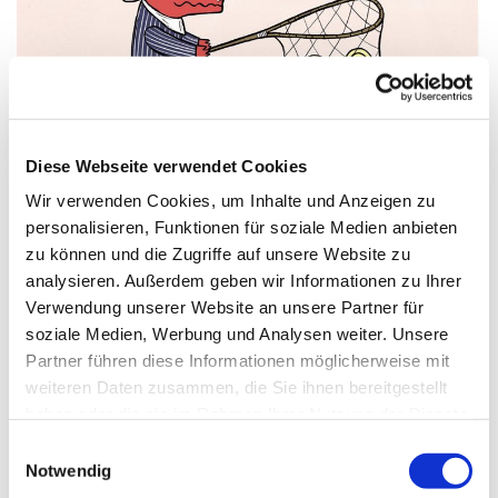
Diese Webseite verwendet Cookies
Wir verwenden Cookies, um Inhalte und Anzeigen zu
personalisieren, Funktionen für soziale Medien anbieten
zu können und die Zugriffe auf unsere Website zu
„Wie viel Eintritt kostet die Kirche?“, fragt Flo das
analysieren. Außerdem geben wir Informationen zu Ihrer
Krokodil.
Verwendung unserer Website an unsere Partner für
soziale Medien, Werbung und Analysen weiter. Unsere
„Man braucht keine Eintrittskarte. Wir können umsonst
Partner führen diese Informationen möglicherweise mit
in den Gottesdienst“, sagt Richard.
weiteren Daten zusammen, die Sie ihnen bereitgestellt
„Das ist prima“, sagt Flo. „Ich habe nämlich nur 50
haben oder die sie im Rahmen Ihrer Nutzung der Dienste
Cent, von Oma.“
gesammelt haben.
Einwilligungsauswahl
Flo kramt das Geldstück aus der Tasche.
Notwendig
„Wenn du willst, kannst du es trotzdem loswerden. Im