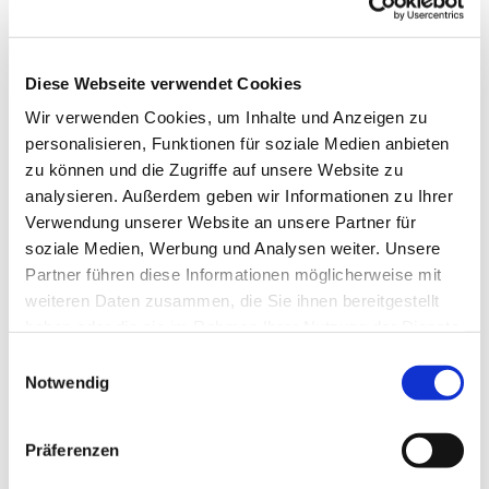
katholisch taufen
Die Zahl der
katholischen
Erwachsenentaufen ist
Diese Webseite verwendet Cookies
im vergangenen Jahr
gestiegen. Auch in den
Wir verwenden Cookies, um Inhalte und Anzeigen zu
deutschen
personalisieren, Funktionen für soziale Medien anbieten
Nachbarländern gab es
laut Zahlen der Deutschen Bischofskonferenz mehr
zu können und die Zugriffe auf unsere Website zu
Taufen von Volljährigen.
analysieren. Außerdem geben wir Informationen zu Ihrer
07.08.2026 14:34:19
Verwendung unserer Website an unsere Partner für
soziale Medien, Werbung und Analysen weiter. Unsere
Seelsorger:
Niedrigwasser große
Partner führen diese Informationen möglicherweise mit
Herausforderung für
weiteren Daten zusammen, die Sie ihnen bereitgestellt
Binnenschiffer
haben oder die sie im Rahmen Ihrer Nutzung der Dienste
Vom Niedrigwasser in
Flüssen sind vor allem
gesammelt haben.
Einwilligungsauswahl
die Binnenschiffer
betroffen. Weil sie ihre
Notwendig
Schiffe nicht mehr voll
beladen können, sei dies
für selbstständige Binnenschiffer
Präferenzen
existenzbedrohend, sagt Schifferseelsorger
Maximilian Heßlein.