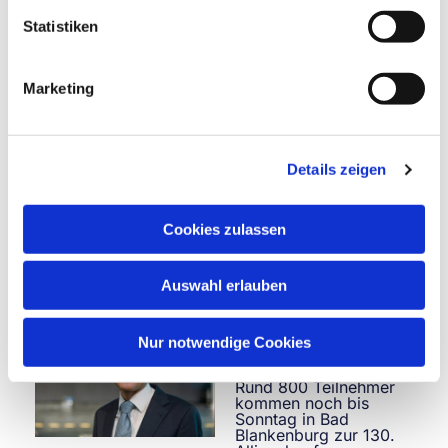
epd-Gespräch: Christine Süß-Demuth | 07.08.2026 10:23:36
Statistiken
Bethel-Chef Haase:
Bethel will Zivi-Stellen
anbieten
Marketing
Im diakonischen
Unternehmen Bethel
traten Anfang der
1960er Jahre
bundesweit die ersten
Details zeigen
Zivis ihren Dienst an.
Das sei eine
Verpflichtung, sagt
Cookies zulassen
Bethel-Chef Haase mit
Blick auf eine mögliche Rückkehr des Dienstes.
epd-Gespräch: Holger Spierig | 07.08.2026 08:27:23
Auswahl erlauben
Allianzkonferenz
startet mit Appell zu
Nur notwendige Cookies
mehr Demut im
Glauben
Rund 800 Teilnehmer
kommen noch bis
Sonntag in Bad
Blankenburg zur 130.