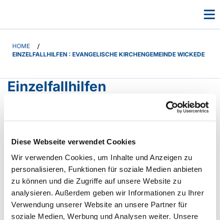
HOME
/
EINZELFALLHILFEN : EVANGELISCHE KIRCHENGEMEINDE WICKEDE
Einzelfallhilfen
Wir leisten unbürokratische Hilfe bei sozialer und/oder
wirtschaftlicher Notlage und geben auch Unterstützung
bei besonderen Anlässen.
Diese Webseite verwendet Cookies
Dabei gilt unsere Fürsorge in erster Linie unseren in Not
geratenen Gemeindegliedern. Es können aber auch
Wir verwenden Cookies, um Inhalte und Anzeigen zu
Menschen in akuter Not, die nicht Mitglieder unserer
personalisieren, Funktionen für soziale Medien anbieten
Gemeinde sind, unterstützt werden.
zu können und die Zugriffe auf unsere Website zu
Für diese werden die Spenden in jedem Gottesdienst
analysieren. Außerdem geben wir Informationen zu Ihrer
im sog. "Klingelbeutel" gesammelt.
Verwendung unserer Website an unsere Partner für
Die Kirchengemeinde sorgt dafür, dass dieses Geld
soziale Medien, Werbung und Analysen weiter. Unsere