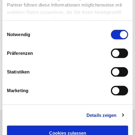
zielgerichtet ankommt.
Partner führen diese Informationen möglicherweise mit
weiteren Daten zusammen, die Sie ihnen bereitgestellt
haben oder die sie im Rahmen Ihrer Nutzung der Dienste
gesammelt haben.
Einwilligungsauswahl
Notwendig
Präferenzen
Statistiken
Marketing
Details zeigen
Cookies zulassen