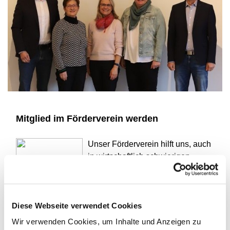
Mitglied im Förderverein werden
Unser Förderverein hilft uns, auch
in wirtschaftlich schwierigen
Zeiten unseren Auftrag zu erfüllen.
Und der heißt: Den Menschen hier
vor Ort mit Worten und mit Taten
Diese Webseite verwendet Cookies
Gottes Liebe nahe zu bringen.
Dabei geht kein Cent verloren,
Wir verwenden Cookies, um Inhalte und Anzeigen zu