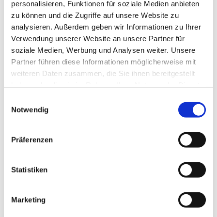
alles fließt in die Zwecke, die der
personalisieren, Funktionen für soziale Medien anbieten
Förderverein mit dem Presbyterium abstimmt.
zu können und die Zugriffe auf unsere Website zu
analysieren. Außerdem geben wir Informationen zu Ihrer
Verwendung unserer Website an unsere Partner für
soziale Medien, Werbung und Analysen weiter. Unsere
Möchten Sie gerne Mitglied werden? Den
Partner führen diese Informationen möglicherweise mit
Mitgliedsantrag gibt es hier zum
Download
.
weiteren Daten zusammen, die Sie ihnen bereitgestellt
Herunterladen, ausfüllen und per Mail an das
haben oder die sie im Rahmen Ihrer Nutzung der Dienste
Gemeindebüro
senden.
gesammelt haben.
Wir freuen uns auch, wenn Sie persönlich
Einwilligungsauswahl
vorbeikommen!
Notwendig
Möchten Sie noch mehr Wissen? Hier geht es zur
Präferenzen
Seite des
Fördervereins
!
Statistiken
Marketing